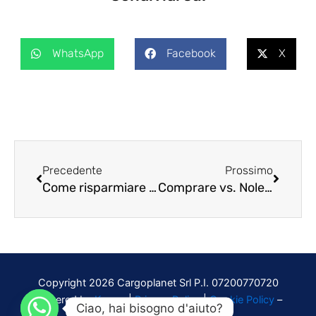
WhatsApp
Facebook
X
Precedente
Succes
Precedente
Prossimo
Come risparmiare sul noleggio furgone nei weekend
Comprare vs. Noleggiare: analisi costi per professionisti
Copyright 2026 Cargoplanet Srl P.I. 07200770720
Powered by
Karma
|
Privacy Policy
|
Cookie Policy
–
Ciao, hai bisogno d'aiuto?