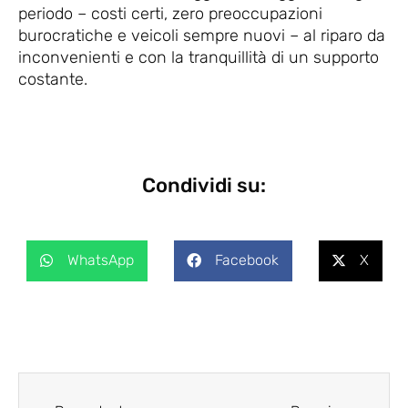
periodo – costi certi, zero preoccupazioni
burocratiche e veicoli sempre nuovi – al riparo da
inconvenienti e con la tranquillità di un supporto
costante.
Condividi su:
WhatsApp
Facebook
X
Precedente
Succes