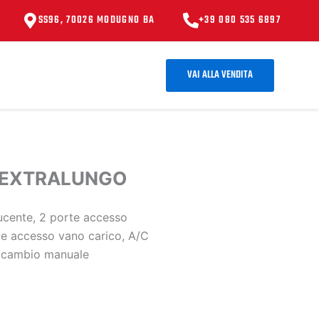
SS96, 70026 MODUGNO BA
+39 080 535 6897
VAI ALLA VENDITA
 EXTRALUNGO
ucente, 2 porte accesso
ale accesso vano carico, A/C
v cambio manuale