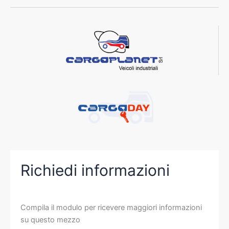
b
a
e
o
g
d
o
r
i
k
a
n
m
Richiedi informazioni
Compila il modulo per ricevere maggiori informazioni
su questo mezzo