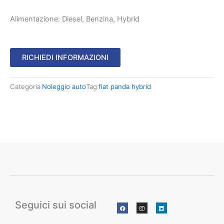
Alimentazione: Diesel, Benzina, Hybrid
RICHIEDI INFORMAZIONI
Categoria
Noleggio auto
Tag
fiat panda hybrid
Seguici sui social
F
I
L
a
n
i
c
s
n
e
t
k