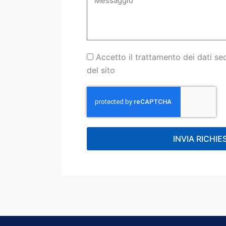
Accettazione
Accetto il trattamento dei dati s
Privacy
del sito
Policy
INVIA RICHIE