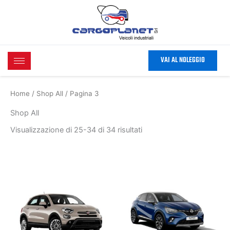
Ordina
Vai
in
base
al
al
contenuto
più
recente
VAI AL NOLEGGIO
Home
/
Shop All
/ Pagina 3
Shop All
Visualizzazione di 25-34 di 34 risultati